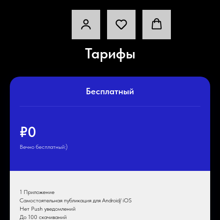
Тарифы
Бесплатный
₽0
Вечно бесплатный:)
1 Приложение
Самостоятельная публикация для Android/ iOS
Нет Push уведомлений
До 100 скачиваний