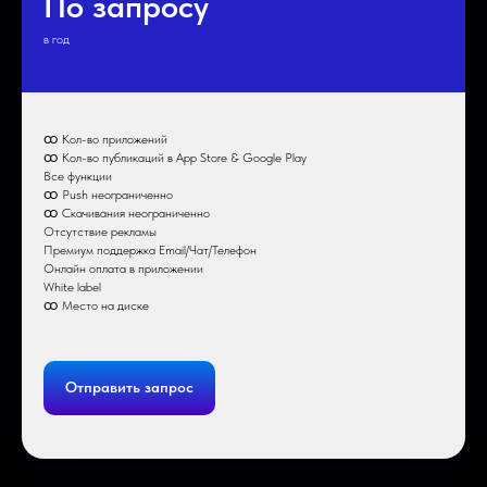
По запросу
в год
ထ Кол-во приложений
ထ Кол-во публикаций в App Store & Google Play
Все функции
ထ Push неограниченно
ထ Скачивания неограниченно
Отсутствие рекламы
Премиум поддержка Email/Чат/Телефон
Онлайн оплата в приложении
White label
ထ Место на диске
Отправить запрос