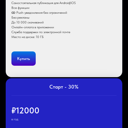
Самостоятельная публикация для Android/iOS
Все функции
ထ Push-уведомления без ограничений
Без рекламы
До 10 000 скачиваний
Онлайн-оплата в приложении
Служба поддержки по электронной почте
Место на диске: 10 ГБ
Купить
Старт - 30%
₽12000
в год