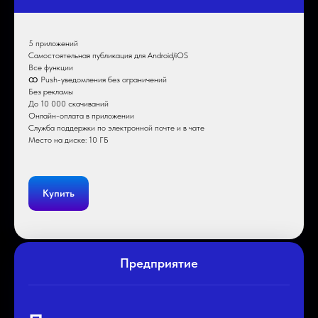
5 приложений
Самостоятельная публикация для Android/iOS
Все функции
ထ Push-уведомления без ограничений
Без рекламы
До 10 000 скачиваний
Онлайн-оплата в приложении
Служба поддержки по электронной почте и в чате
Место на диске: 10 ГБ
Купить
Предприятие